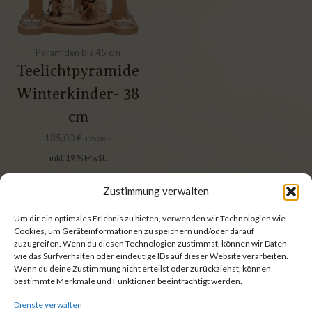
Pyramiden bis 45 cm
Teelichtpyramide
Winterkinder- 38
cm
135,00
€
135,00
€
inkl. 19 % MwSt.
zzgl.
Versandkosten
Zustimmung verwalten
Um dir ein optimales Erlebnis zu bieten, verwenden wir Technologien wie
Cookies, um Geräteinformationen zu speichern und/oder darauf
zuzugreifen. Wenn du diesen Technologien zustimmst, können wir Daten
wie das Surfverhalten oder eindeutige IDs auf dieser Website verarbeiten.
Wenn du deine Zustimmung nicht erteilst oder zurückziehst, können
1
2
bestimmte Merkmale und Funktionen beeinträchtigt werden.
Dienste verwalten