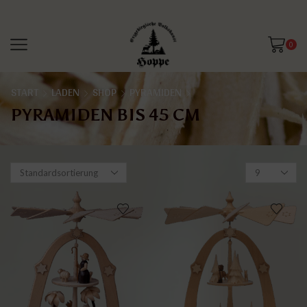
0
START
LADEN
SHOP
PYRAMIDEN
PYRAMIDEN BIS 45 CM