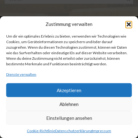
RECHTLICHES
Zustimmung verwalten
Um dir ein optimales Erlebnis zu bieten, verwenden wir Technologien wie
Cookies, um Geräteinformationen zu speichern und/oder darauf
Copyright © 2025 EVK-Hoppe.de
zuzugreifen. Wenn du diesen Technologien zustimmst, können wir Daten
wie das Surfverhalten oder eindeutige IDs auf dieser Website verarbeiten.
SOCIAL LINKS
Wenn du deine Zustimmung nicht erteilst oder zurückziehst, können
bestimmte Merkmale und Funktionen beeinträchtigt werden.
Dienste verwalten
Akzeptieren
Ablehnen
Einstellungen ansehen
0
Cookie-Richtlinie
Datenschutzerklärung
Impressum
Zuhause
Shop
Wunschliste
Mehr