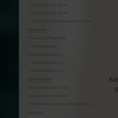
Lichterecken bis 40 cm
Lichterecken bis 60 cm
Lichterecken mit beleuchtetem Baum
Pyramiden
elektrische Pyramiden
Felsenpyramiden
Pyramiden bis 30 cm
Pyramiden bis 45 cm
Pyramiden bis 65 cm
Fel
Schwibbögen
g
Schwibbögen bis 52 cm
Schwibbögen bis 80 cm
Schwibbögen mit beleuchtetem Baum
Sonstige