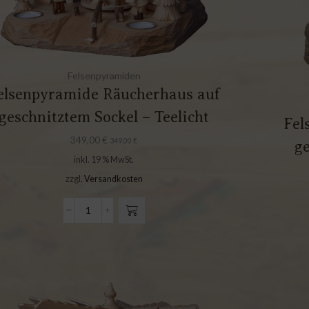
Felsenpyramiden
elsenpyramide Räucherhaus auf
geschnitztem Sockel – Teelicht
Fel
349,00
€
349,00
€
ge
inkl. 19 % MwSt.
zzgl.
Versandkosten