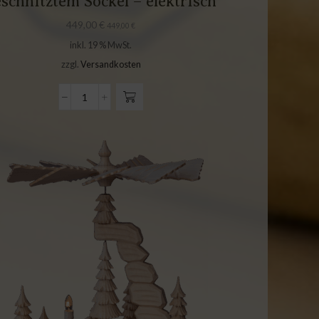
schnitztem Sockel – elektrisch
449,00
€
449,00
€
inkl. 19 % MwSt.
zzgl.
Versandkosten