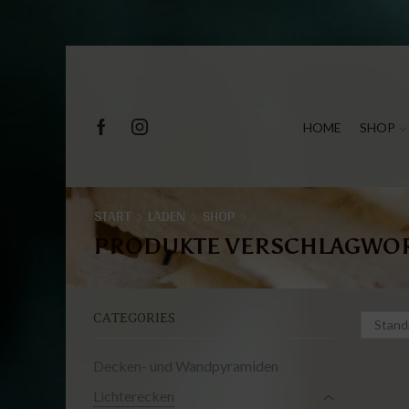
HOME
SHOP
START
LADEN
SHOP
PRODUKTE VERSCHLAGWORT
CATEGORIES
Decken- und Wandpyramiden
Lichterecken