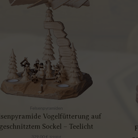
Felsenpyramiden
lsenpyramide Vogelfütterung auf
geschnitztem Sockel – Teelicht
F
329,00
€
329,00
€