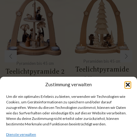
Pyramiden bis 45 cm
Pyramiden bis 45 cm
Teelichtpyramide
Teelichtpyramide 2
Waldleute – 38 cm
stöckig Christi
Zustimmung verwalten
135,00
€
135,00
€
Geburt – 38 cm
inkl. 19 % MwSt.
Um dir ein optimales Erlebnis zu bieten, verwenden wir Technologien wie
149,90
€
zzgl.
Versandkosten
149,90
€
Cookies, um Geräteinformationen zu speichern und/oder darauf
inkl. 19 % MwSt.
zuzugreifen. Wenn du diesen Technologien zustimmst, können wir Daten
wie das Surfverhalten oder eindeutige IDs auf dieser Website verarbeiten.
zzgl.
Versandkosten
Wenn du deine Zustimmung nicht erteilst oder zurückziehst, können
bestimmte Merkmale und Funktionen beeinträchtigt werden.
Dienste verwalten