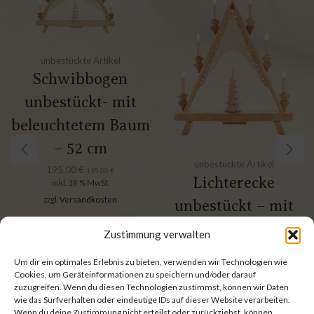
unbestückte Artikel
Schwibbogen
unbestückt- mit
beleuchtetem Baum
– 52 cm
unbestückte Artikel
195,00
€
195,00
€
Lichterecke
inkl. 19 % MwSt.
zzgl.
Versandkosten
unbestückt – mit
beleuchtetem Baum
Zustimmung verwalten
– 39 cm
Um dir ein optimales Erlebnis zu bieten, verwenden wir Technologien wie
179,00
€
Cookies, um Geräteinformationen zu speichern und/oder darauf
179,00
€
inkl. 19 % MwSt.
zuzugreifen. Wenn du diesen Technologien zustimmst, können wir Daten
wie das Surfverhalten oder eindeutige IDs auf dieser Website verarbeiten.
zzgl.
Versandkosten
Wenn du deine Zustimmung nicht erteilst oder zurückziehst, können