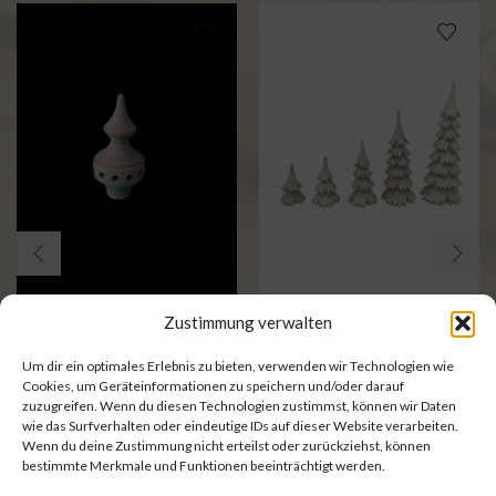
Zustimmung verwalten
Zubehör
Zubehör
geschnitzte Bäume
Flügelkopf
Um dir ein optimales Erlebnis zu bieten, verwenden wir Technologien wie
verschiedene
Cookies, um Geräteinformationen zu speichern und/oder darauf
zuzugreifen. Wenn du diesen Technologien zustimmst, können wir Daten
Größen
wie das Surfverhalten oder eindeutige IDs auf dieser Website verarbeiten.
Wenn du deine Zustimmung nicht erteilst oder zurückziehst, können
bestimmte Merkmale und Funktionen beeinträchtigt werden.