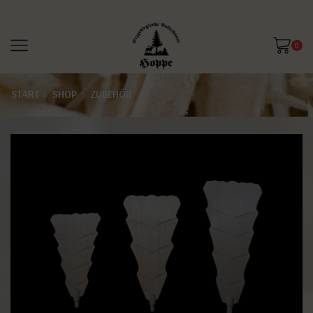
0
START
SHOP
ZUBEHÖR