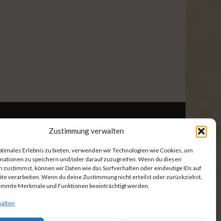
Zustimmung verwalten
Batteriehinweise
ptimales Erlebnis zu bieten, verwenden wir Technologien wie Cookies, um
mationen zu speichern und/oder darauf zuzugreifen. Wenn du diesen
kie-Richtlinie (EU)
 zustimmst, können wir Daten wie das Surfverhalten oder eindeutige IDs auf
te verarbeiten. Wenn du deine Zustimmung nicht erteilst oder zurückziehst,
immte Merkmale und Funktionen beeinträchtigt werden.
walten
SOCIAL LINKS