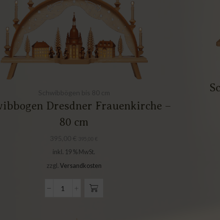
S
Schwibbögen bis 80 cm
ibbogen Dresdner Frauenkirche –
80 cm
395,00
€
395,00
€
inkl. 19 % MwSt.
zzgl.
Versandkosten