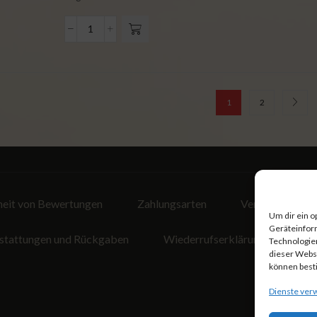
1
2
heit von Bewertungen
Zahlungsarten
Versandarten
Um dir ein o
Geräteinfor
erstattungen und Rückgaben
Wiederrufserklärung
Coo
Technologien
dieser Websi
können best
Dienste ver