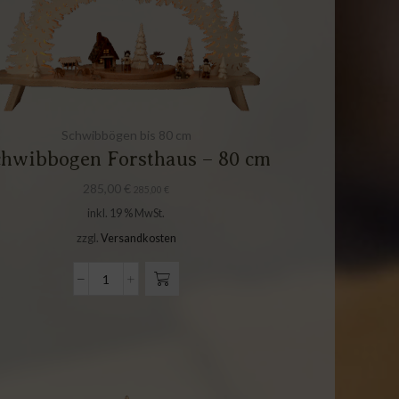
Schwibbögen bis 80 cm
chwibbogen Forsthaus – 80 cm
285,00
€
285,00
€
inkl. 19 % MwSt.
zzgl.
Versandkosten