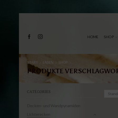
HOME
SHOP
START
LADEN
SHOP
PRODUKTE VERSCHLAGWOR
CATEGORIES
Decken- und Wandpyramiden
Lichterecken