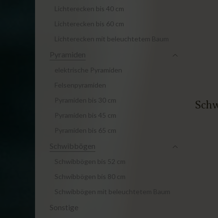
Lichterecken bis 40 cm
Lichterecken bis 60 cm
Lichterecken mit beleuchtetem Baum
Pyramiden
elektrische Pyramiden
Felsenpyramiden
Pyramiden bis 30 cm
Schw
Pyramiden bis 45 cm
Pyramiden bis 65 cm
Schwibbögen
Schwibbögen bis 52 cm
Schwibbögen bis 80 cm
Schwibbögen mit beleuchtetem Baum
Sonstige