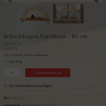
Schwibbogen Forsthaus – 80 cm
285,00
€
285,00
€
inkl. 19 % MwSt.
zzgl.
Versandkosten
Vorrätig
IN DEN WARENKORB
Zur Wunschliste hinzufügen
Sku:
1293-O
Kategorie:
Schwibbögen bis 80 cm