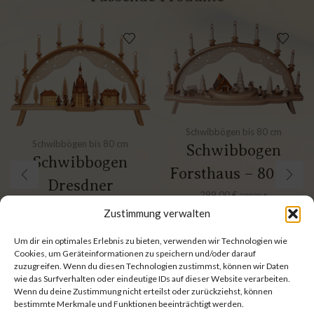
Schwibbögen bis 80 cm
Schwibbögen bis 80 cm
Schwibbogen
Schwibbogen
Forsthaus – 80 cm
Dresdner
299,00
€
299,00
€
Frauenkirche – 80
inkl. 19 % MwSt.
Zustimmung verwalten
zzgl.
Versandkosten
cm
Um dir ein optimales Erlebnis zu bieten, verwenden wir Technologien wie
395,00
€
Cookies, um Geräteinformationen zu speichern und/oder darauf
395,00
€
inkl. 19 % MwSt.
zuzugreifen. Wenn du diesen Technologien zustimmst, können wir Daten
wie das Surfverhalten oder eindeutige IDs auf dieser Website verarbeiten.
zzgl.
Versandkosten
Wenn du deine Zustimmung nicht erteilst oder zurückziehst, können
bestimmte Merkmale und Funktionen beeinträchtigt werden.