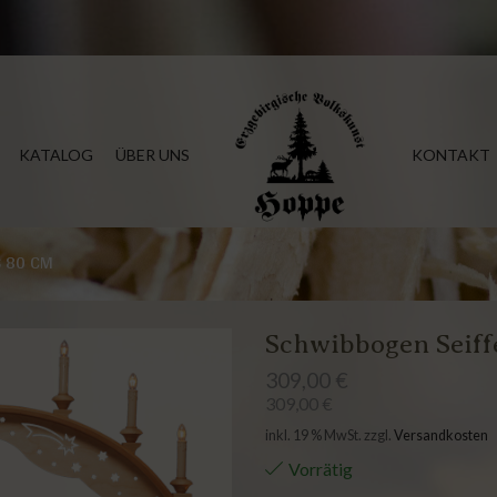
KATALOG
ÜBER UNS
KONTAKT
S 80 CM
Schwibbogen Seiff
309,00
€
309,00
€
inkl. 19 % MwSt.
zzgl.
Versandkosten
Vorrätig