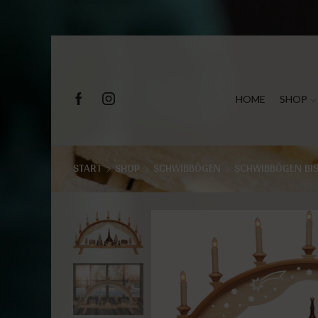
HOME
SHOP
START
SHOP
SCHWIBBÖGEN
SCHWIBBÖGEN BI