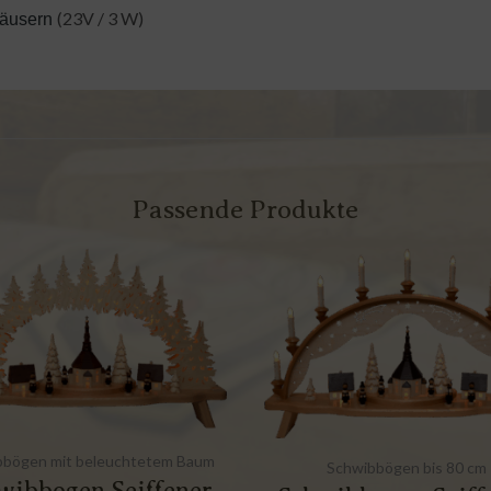
(23V / 3 W)
Häusern
Passende Produkte
bbögen mit beleuchtetem Baum
Schwibbögen bis 80 cm
wibbogen Seiffener