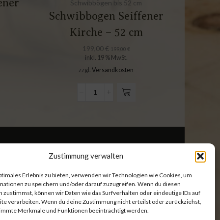
ener
Schwibbögen bis 52 cm
Schwibbogen Seiffener
Weihn
Kirche – 52 cm
199,00
€
199,00
€
inkl. 19 % MwSt.
zzgl.
Versandkosten
Zustimmung verwalten
Batteriehinweise
ptimales Erlebnis zu bieten, verwenden wir Technologien wie Cookies, um
mationen zu speichern und/oder darauf zuzugreifen. Wenn du diesen
kie-Richtlinie (EU)
 zustimmst, können wir Daten wie das Surfverhalten oder eindeutige IDs auf
te verarbeiten. Wenn du deine Zustimmung nicht erteilst oder zurückziehst,
immte Merkmale und Funktionen beeinträchtigt werden.