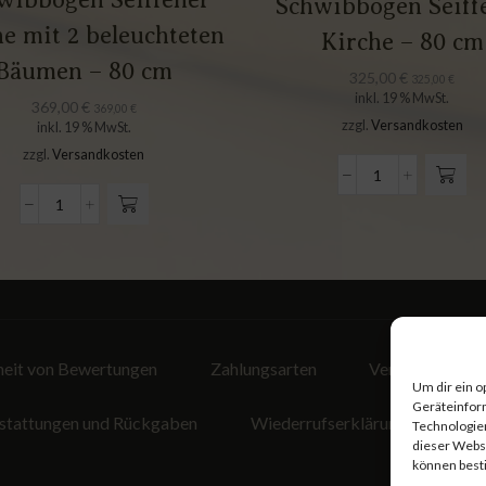
Schwibbogen Seiff
e mit 2 beleuchteten
Kirche – 80 cm
Bäumen – 80 cm
325,00
€
325,00
€
inkl. 19 % MwSt.
369,00
€
369,00
€
zzgl.
Versandkosten
inkl. 19 % MwSt.
zzgl.
Versandkosten
heit von Bewertungen
Zahlungsarten
Versandarten
Um dir ein o
Geräteinfor
erstattungen und Rückgaben
Wiederrufserklärung
Coo
Technologien
dieser Websi
können best