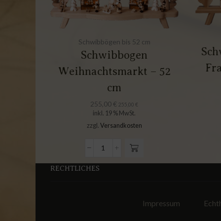
Schwibbögen bis 52 cm
Sch
Schwibbogen
Fr
Weihnachtsmarkt – 52
cm
255,00
€
255,00
€
inkl. 19 % MwSt.
zzgl.
Versandkosten
RECHTLICHES
Impressum
Echt