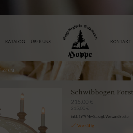
KATALOG
ÜBER UNS
KONTAKT
S 52 CM
Schwibbogen Forst
215,00
€
215,00
€
inkl. 19 % MwSt.
zzgl.
Versandkosten
Vorrätig