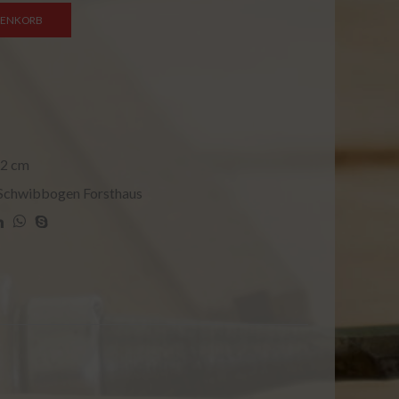
RENKORB
52 cm
Schwibbogen Forsthaus